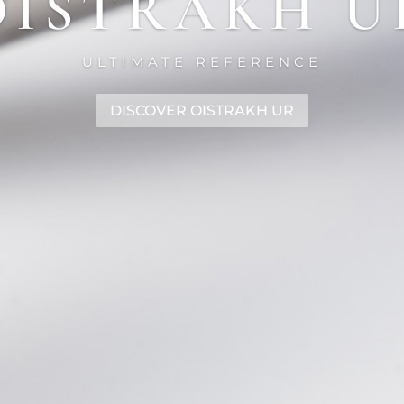
OISTRAKH U
ULTIMATE REFERENCE
DISCOVER OISTRAKH UR